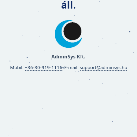
áll.
AdminSys Kft.
Mobil:
+36‑30‑919‑1116
E‑mail:
support@adminsys.hu